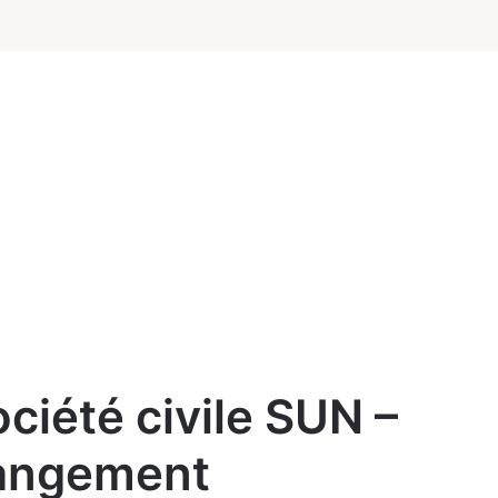
ciété civile SUN –
hangement