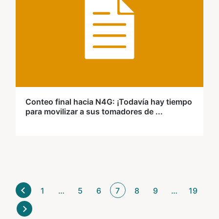
Conteo final hacia N4G: ¡Todavía hay tiempo
para movilizar a sus tomadores de ...
1
…
5
6
7
8
9
…
19